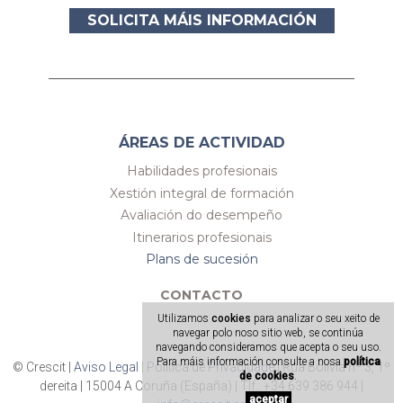
SOLICITA MÁIS INFORMACIÓN
ÁREAS DE ACTIVIDAD
Habilidades profesionais
Xestión integral de formación
Avaliación do desempeño
Itinerarios profesionais
Plans de sucesión
CONTACTO
Utilizamos
cookies
para analizar o seu xeito de
navegar polo noso sitio web, se continúa
navegando consideramos que acepta o seu uso.
Para máis información consulte a nosa
política
© Crescit |
Aviso Legal
|
Política de Privacidade
| Rúa Bolivia nº 3, 1º
de cookies
.
Aviso Legal
Política de Privacidade
dereita | 15004 A Coruña (España) | Tlf.: +34 639 386 944 |
aceptar