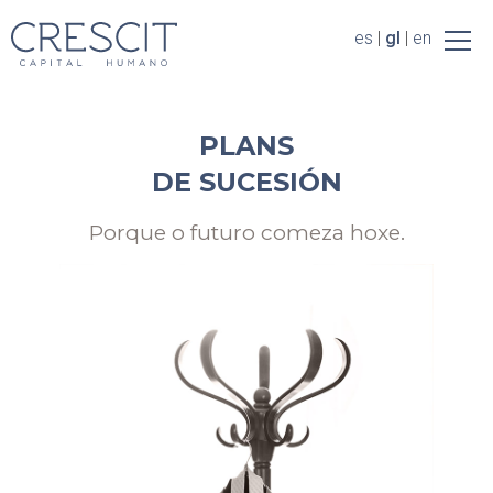
Español
Galego
es
|
English
gl
|
en
PLANS
DE SUCESIÓN
Porque o futuro comeza hoxe.